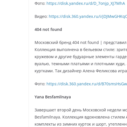
Фото:
https://disk.yandex.ru/d/D_7onjp_XJ7MhA
Видео:
https://disk.360.yandex.ru/i/jDJMwGHK
404 not found
Московский бренд 404 not found | представи
Коллекция выполнена в бельевом стиле: зрит
кружевом и другие будуарные элементы гарде
вуалью, темными платьями и плотными худи, 
куртками. Так дизайнер Алена Феликсова играл
Фото:
https://disk.360.yandex.ru/d/B70smsHs
Yana Besfamilnaya
Завершает второй день Московской недели мо
Besfamilnaya. Коллекция вдохновлена стилем 
комплекты из зимних курток и шорт, утеплен