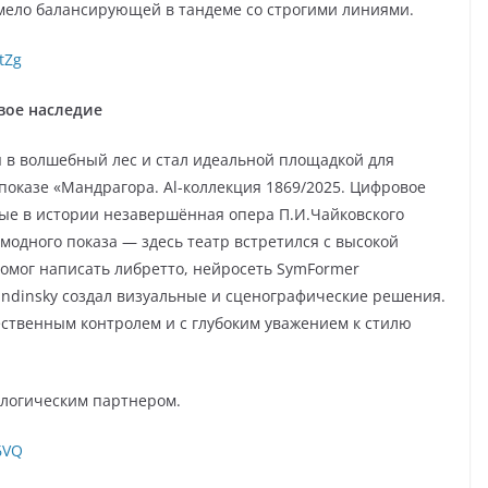
мело балансирующей в тандеме со строгими линиями.
tZg
вое наследие
 в волшебный лес и стал идеальной площадкой для
показе «Мандрагора. Al-коллекция 1869/2025. Цифровое
ые в истории незавершённая опера П.И.Чайковского
модного показа — здесь театр встретился с высокой
омог написать либретто, нейросеть SymFormer
ndinsky создал визуальные и сценографические решения.
ственным контролем и с глубоким уважением к стилю
ологическим партнером.
6VQ