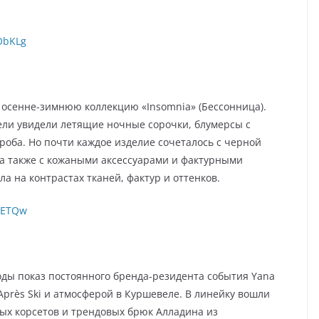
qObKLg
л осенне-зимнюю коллекцию «Insomnia» (Бессонница).
ели увидели летящие ночные сорочки, блумерсы с
роба. Но почти каждое изделие сочеталось с черной
а также с кожаными аксессуарами и фактурными
а на контрастах тканей, фактур и оттенков.
GwETQw
ды показ постоянного бренда-резидента события Yana
Après Ski и атмосферой в Куршевеле. В линейку вошли
ных корсетов и трендовых брюк Алладина из