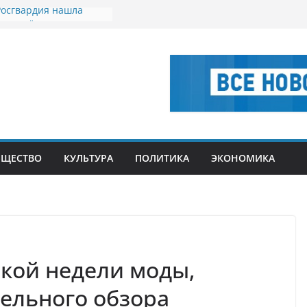
Росгвардия нашла
ося трёхлетнего
ding Corp. завершила
ие турецкого банка
нок расширяет
е к зимнему сезону
е механизаторов
и технику и
щие для дорожного
тва
БЩЕСТВО
КУЛЬТУРА
ПОЛИТИКА
ЭКОНОМИКА
р из-за оплаты такси
уголовным делом
ской недели моды,
ельного обзора