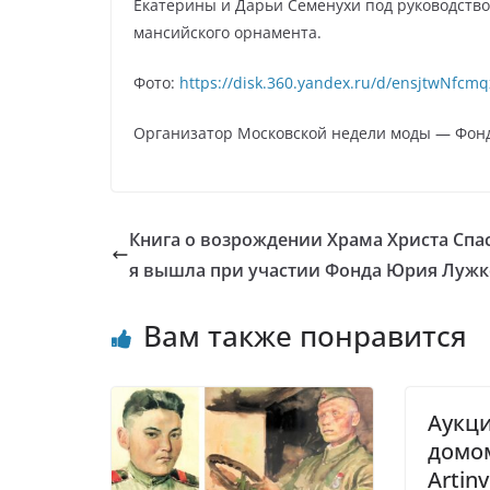
Екатерины и Дарьи Семенухи под руководств
мансийского орнамента.
Фото:
https://disk.360.yandex.ru/d/ensjtwNfcmq
Организатор Московской недели моды — Фонд
Книга о возрождении Храма Христа Спа
я вышла при участии Фонда Юрия Лужк
Вам также понравится
Аукц
домо
Artin