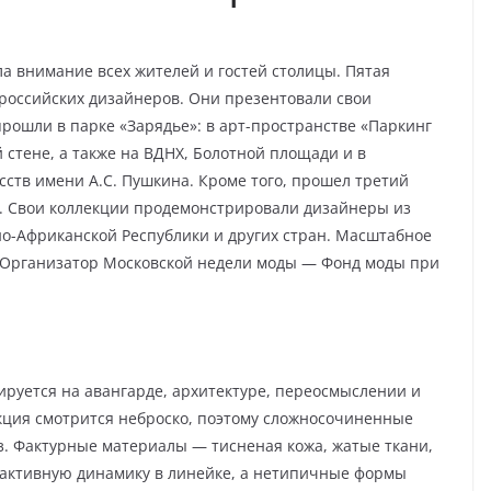
ла внимание всех жителей и гостей столицы. Пятая
российских дизайнеров. Они презентовали свои
прошли в парке «Зарядье»: в арт-пространстве «Паркинг
 стене, а также на ВДНХ, Болотной площади и в
сств имени А.С. Пушкина. Кроме того, прошел третий
. Свои коллекции продемонстрировали дизайнеры из
но-Африканской Республики и других стран. Масштабное
 Организатор Московской недели моды — Фонд моды при
ируется на авангарде, архитектуре, переосмыслении и
кция смотрится неброско, поэтому сложносочиненные
з. Фактурные материалы — тисненая кожа, жатые ткани,
активную динамику в линейке, а нетипичные формы