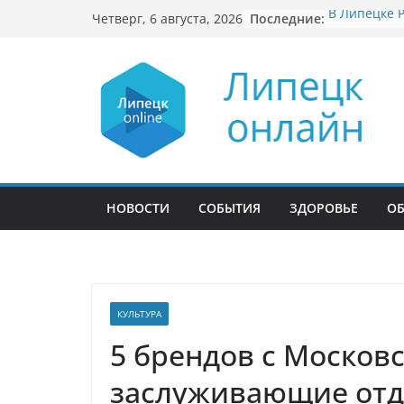
Перейти
Последние:
В Липецке 
Четверг, 6 августа, 2026
к
потерявшег
ребёнка
содержимому
Freedom Hol
приобретен
Шинный ры
предложени
На конкурс
представил
комплектую
строительс
НОВОСТИ
СОБЫТИЯ
ЗДОРОВЬЕ
О
В Ельце спо
обернулся 
КУЛЬТУРА
5 брендов с Москов
заслуживающие отд