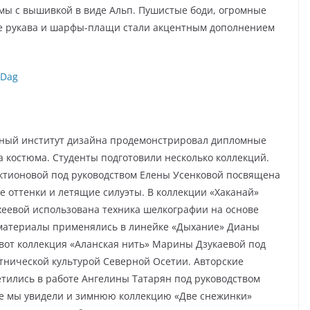
мы с вышивкой в виде Альп. Пушистые боди, огромные
е рукава и шарфы-плащи стали акцентным дополнением
hDag
ьный институт дизайна продемонстрировал дипломные
 костюма. Студенты подготовили несколько коллекций.
ктионовой под руководством Елены Усенковой посвящена
 оттенки и летящие силуэты. В коллекции «Хаканай»
еевой использована техника шелкографии на основе
 материалы применялись в линейке «Дыхание» Дианы
 вот коллекция «Аланская нить» Марины Дзукаевой под
тнической культурой Северной Осетии. Авторские
тились в работе Ангелины Татарян под руководством
ме мы увидели и зимнюю коллекцию «Две снежинки»