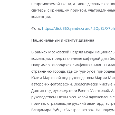
непромокаемой ткани, а также деловые костю
свитеры с кричащим принтом, ультрадлинны
коллекции.
Фото:
https://disk.360.yandex.ru/d/_2QpZLFX7p
Национальный институт дизайна
В рамках Московской недели моды Национал
коллекции, представленные кафедрой дизайна
Например, «Городская симфония» Алины Гала
отражению города, где фигурируют природные
Юлии Марковой под руководством Марии Мих
авторских фотографий. Экологически чистые
Давтян под руководством Елены Усенковой. А
руководством Елены Усенковой вдохновлена э
принты, отражающие русский авангард, встре
Владимира Зубца «Быстрее ветра». На подиу