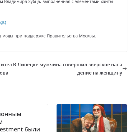
ом Владимира Зубца, выполненная с элементами ханты-
xJQ
 моды при поддержке Правительства Москвы.
сител
В Липецке мужчина совершил зверское напа
ова
дение на женщину
ионным
м
vestment были