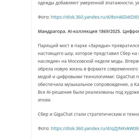
одежды добавляют умеренной эпатажности, у
Фото:
https://disk.360.yandex.ru/d/8sn46D4tDX0
Мандрагора. AI-коллекция 1869/2025. Цифро
Парящий мост в парке «Зарядье» превратился
настоящего шоу, которое представил Сбер на 
наследие» на Московской неделе моды. Вперв
обрела новую жизнь в формате современного 
модой и цифровыми технологиями: GigaChat п
обеспечила музыкальное сопровождение, а Ka
Все AI-решения были реализованы под художе
эпохи.
Сбер и GigaChat стали стратегическим и техн
Фото:
https://disk.360.yandex.ru/d/qZJINKvkW0l