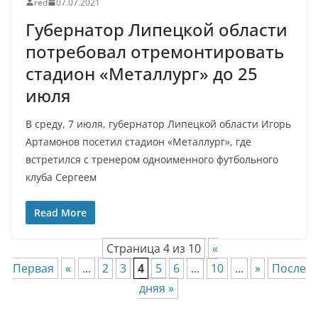
red
07.07.2021
Губернатор Липецкой области
потребовал отремонтировать
стадион «Металлург» до 25
июля
В среду, 7 июля, губернатор Липецкой области Игорь
Артамонов посетил стадион «Металлург», где
встретился с тренером одноименного футбольного
клуба Сергеем
Read More
Страница 4 из 10
«
Первая
«
...
2
3
4
5
6
...
10
...
»
После
дняя »